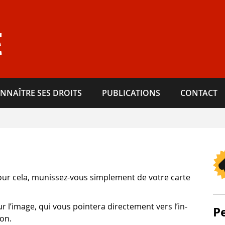
E
NNAÎTRE SES DROITS
PUBLICATIONS
CONTACT
our cela, munissez-​vous sim­ple­ment de votre carte
r l’i­mage, qui vous poin­tera direc­te­ment vers l’in­
P
ion.