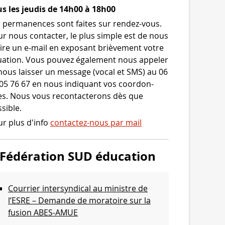
s les jeudis de 14h00 à 18h00
 per­ma­nences sont faites sur rendez-​vous.
r nous contac­ter, le plus simple est de nous
ire un e‑mail en expo­sant briè­ve­ment votre
ua­tion. Vous pou­vez éga­le­ment nous appe­ler
nous lais­ser un mes­sage (vocal et SMS) au 06
05 76 67 en nous indi­quant vos coor­don­
s. Nous vous recon­tac­te­rons dès que
sible.
r plus d'info
contactez-nous par mail
Fédération SUD éducation
Courrier intersyndical au ministre de
l’ESRE – Demande de moratoire sur la
fusion ABES-AMUE