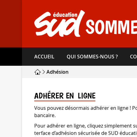
Aller
directement
au
SOMM
contenu
ACCUEIL
QUI SOMMES-​NOUS ?
CO
Adhésion
ADHÉRER EN LIGNE
Vous pou­vez désor­mais adhé­rer en ligne ! P
bancaire.
Pour adhé­rer en ligne, cli­quez sim­ple­ment su
ter­face d’adhé­sion sécu­ri­sée de SUD éducat