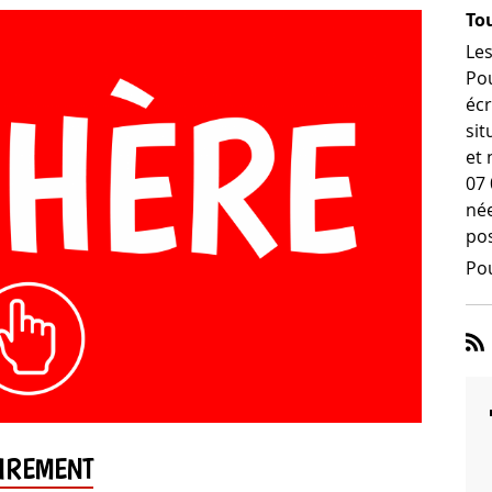
Tou
Les
Pou
écr
sit
et 
07 
née
pos
Pou
IREMENT