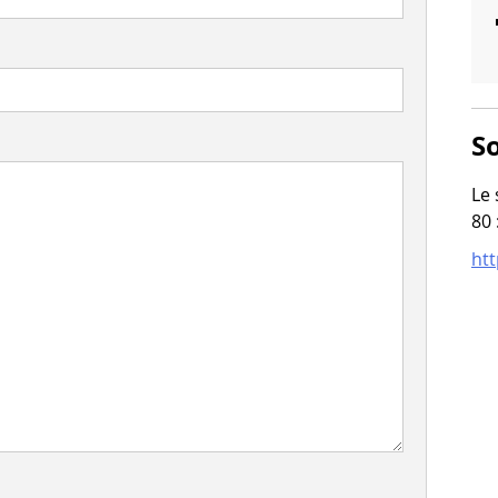
So
Le 
80 
htt