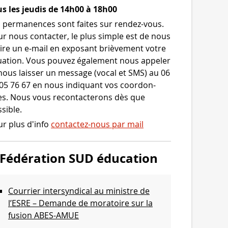
s les jeudis de 14h00 à 18h00
 per­ma­nences sont faites sur rendez-​vous.
r nous contac­ter, le plus simple est de nous
ire un e‑mail en expo­sant briè­ve­ment votre
ua­tion. Vous pou­vez éga­le­ment nous appe­ler
nous lais­ser un mes­sage (vocal et SMS) au 06
05 76 67 en nous indi­quant vos coor­don­
s. Nous vous recon­tac­te­rons dès que
sible.
r plus d'info
contactez-nous par mail
Fédération SUD éducation
Courrier intersyndical au ministre de
l’ESRE – Demande de moratoire sur la
fusion ABES-AMUE