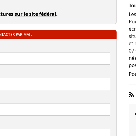
Tou
ctures
sur le site fédéral
.
Les
Pou
écr
TACTER PAR MAIL
sit
et 
07 
née
pos
Pou