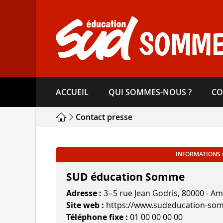
Aller
directement
au
SOMM
contenu
ACCUEIL
QUI SOMMES-​NOUS ?
CO
Contact presse
INFORMATIONS 
SUD éducation Somme
Adresse :
3 – 5 rue Jean Godris, 80000 - A
Site web :
https://www.sudeducation-so
Téléphone fixe :
01 00 00 00 00