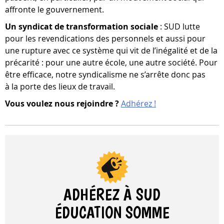
affronte le gouvernement.
Un syn­di­cat de trans­for­ma­tion sociale
: SUD lutte
pour les reven­di­ca­tions des per­son­nels et aussi pour
une rup­ture avec ce sys­tème qui vit de l’inégalité et de la
pré­ca­rité : pour une autre école, une autre société. Pour
être effi­cace, notre syn­di­ca­lisme ne s’arrête donc pas
à la porte des lieux de travail.
Vous vou­lez nous rejoindre ?
Adhérez !
ADHÉREZ À SUD
ÉDUCATION
SOMME