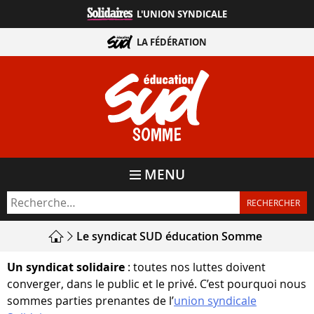
Aller
L'UNION SYNDICALE
directement
au
LA FÉDÉRATION
contenu
SOMME
MENU
Le syndicat SUD éducation Somme
Un syn­di­cat soli­daire
: toutes nos luttes doivent
conver­ger, dans le public et le privé. C’est pour­quoi nous
sommes par­ties pre­nantes de l’
union syn­di­cale