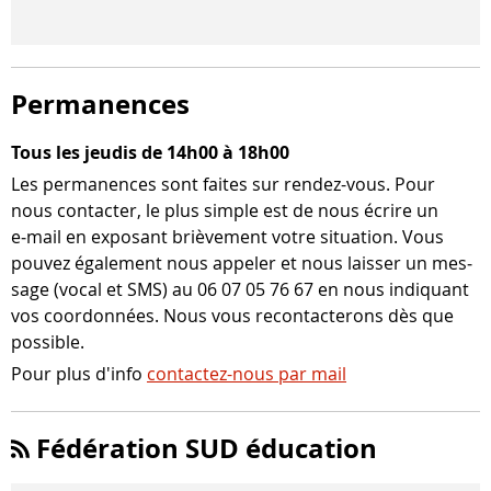
Permanences
Tous les jeudis de 14h00 à 18h00
Les per­ma­nences sont faites sur rendez-​vous. Pour
nous contac­ter, le plus simple est de nous écrire un
e‑mail en expo­sant briè­ve­ment votre situa­tion. Vous
pou­vez éga­le­ment nous appe­ler et nous lais­ser un mes­
sage (vocal et SMS) au 06 07 05 76 67 en nous indi­quant
vos coor­don­nées. Nous vous recon­tac­te­rons dès que
possible.
Pour plus d'info
contactez-nous par mail
Fédération SUD éducation