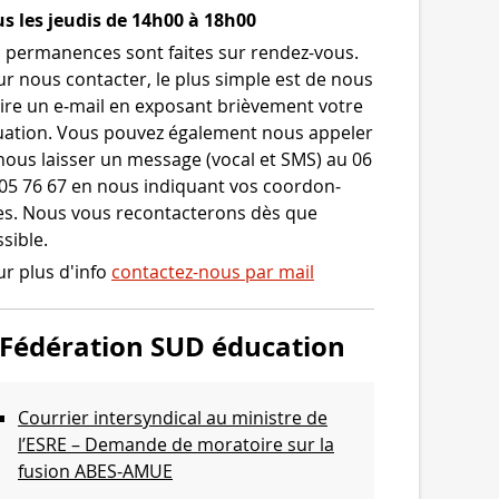
s les jeudis de 14h00 à 18h00
 per­ma­nences sont faites sur rendez-​vous.
r nous contac­ter, le plus simple est de nous
ire un e‑mail en expo­sant briè­ve­ment votre
ua­tion. Vous pou­vez éga­le­ment nous appe­ler
nous lais­ser un mes­sage (vocal et SMS) au 06
05 76 67 en nous indi­quant vos coor­don­
s. Nous vous recon­tac­te­rons dès que
sible.
r plus d'info
contactez-nous par mail
Fédération SUD éducation
Courrier intersyndical au ministre de
l’ESRE – Demande de moratoire sur la
fusion ABES-AMUE