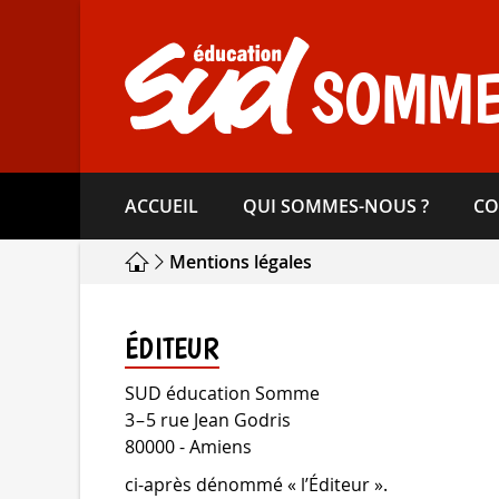
Aller
directement
au
SOMM
contenu
ACCUEIL
QUI SOMMES-​NOUS ?
CO
Mentions légales
ÉDITEUR
SUD éducation Somme
3 – 5 rue Jean Godris
80000 - Amiens
ci-après dénommé « l’Éditeur ».