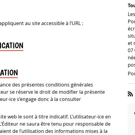
Tou
Les
Pou
appliquent au site accessible à l’URL :
écr
sit
et 
ICATION
07 
née
pos
SATION
Pou
issance des présentes conditions générales
iteur se réserve le droit de modifier la présente
teur-ice s’engage donc à la consulter
e web le sont à titre indicatif. L’utilisateur-ice en
 L’Éditeur ne saura être tenu pour responsable de
ient de l’utilisation des informations mises à la