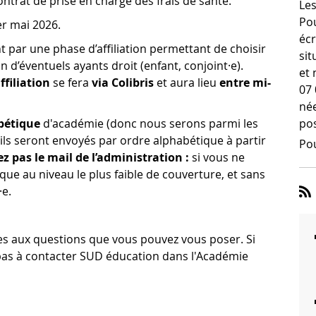
ntrat de prise en charge des frais de santé.
Les
Pou
er mai 2026.
écr
t par une phase d’affiliation permettant de choisir
sit
n d’éventuels ayants droit (enfant, conjoint·e).
et 
filiation
se fera
via Colibris
et aura lieu
entre mi-
07 
née
pos
bétique
d'académie (donc nous serons parmi les
ils seront envoyés par ordre alphabétique à partir
Pou
ez pas le mail de l’administration :
si vous ne
ue au niveau le plus faible de couverture, et sans
·e.
s aux questions que vous pouvez vous poser. Si
 pas à contacter SUD éducation dans l'Académie