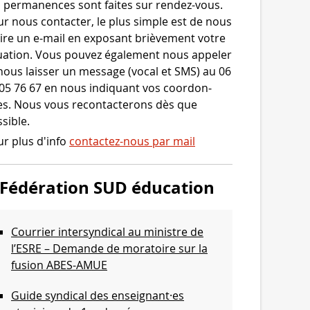
 per­ma­nences sont faites sur rendez-​vous.
r nous contac­ter, le plus simple est de nous
ire un e‑mail en expo­sant briè­ve­ment votre
ua­tion. Vous pou­vez éga­le­ment nous appe­ler
nous lais­ser un mes­sage (vocal et SMS) au 06
05 76 67 en nous indi­quant vos coor­don­
s. Nous vous recon­tac­te­rons dès que
sible.
r plus d'info
contactez-nous par mail
Fédération SUD éducation
Courrier intersyndical au ministre de
l’ESRE – Demande de moratoire sur la
fusion ABES-AMUE
Guide syndical des enseignant·es