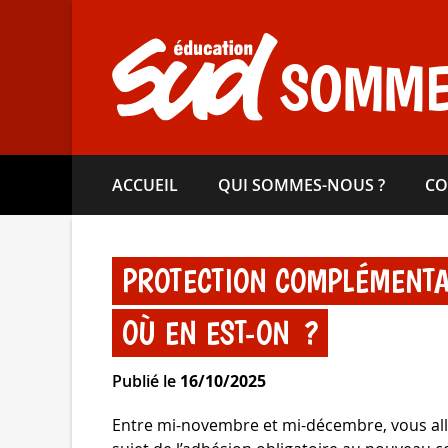
Aller
directement
au
SOMM
contenu
ACCUEIL
QUI SOMMES-​NOUS ?
CO
PROTECTION COMPLÉMENTAI
OÙ EN EST-ON ?
Publié le
16/10/2025
Entre mi-novembre et mi-décembre, vous al